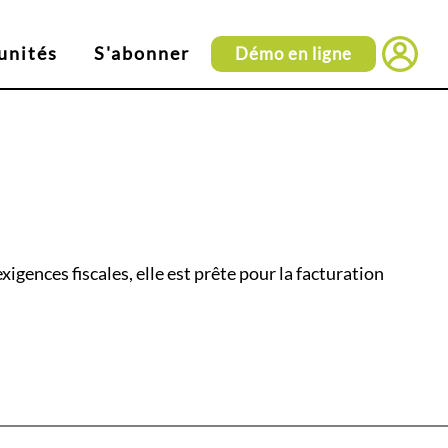
unités
S'abonner
Démo en ligne
Connexi
gences fiscales, elle est prête pour la facturation