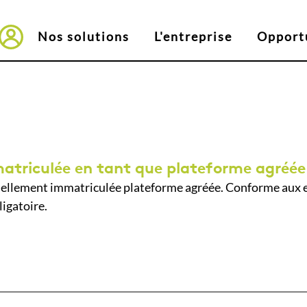
Nos solutions
L'entreprise
Opport
Connexion vers EasyTeo
atriculée en tant que plateforme agréée
iellement immatriculée plateforme agréée. Conforme aux exi
igatoire.