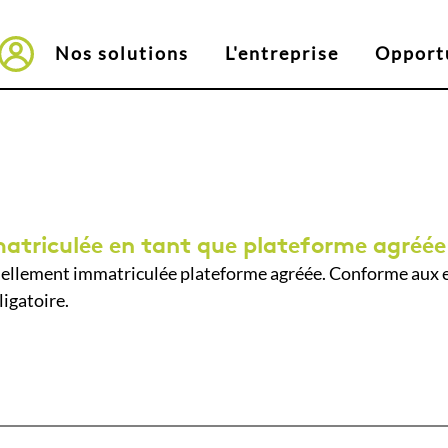
Nos solutions
L'entreprise
Opport
Connexion vers EasyTeo
atriculée en tant que plateforme agréée
iellement immatriculée plateforme agréée. Conforme aux exi
igatoire.