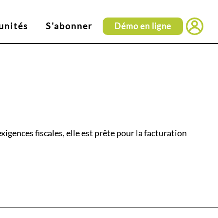
unités
S'abonner
Démo en ligne
Connexi
gences fiscales, elle est prête pour la facturation