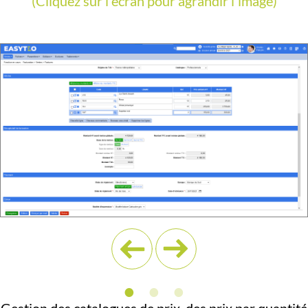
(Cliquez sur l'écran pour agrandir l'image)
•
•
•
Gestion des catalogues de prix, des prix par quantité